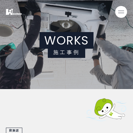
W
O
R
K
S
施
工
事
例
飲食店