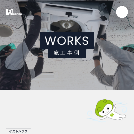
W
O
R
K
S
施
工
事
例
ゲストハウス