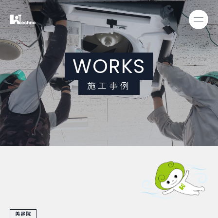
W
O
R
K
S
施
工
事
例
美容院