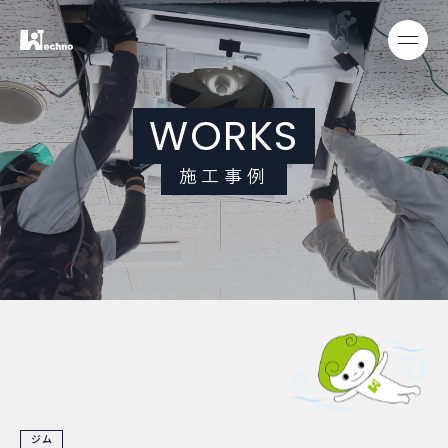
W
O
R
K
S
施
工
事
例
ジム