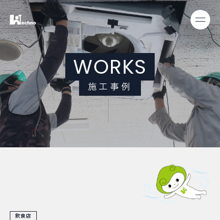
W
O
R
K
S
施
工
事
例
飲食店